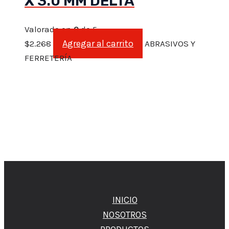
X 3.0 MM DELTA
Valorado en
0
de 5
Agregar al carrito
$
2.268
ABRASIVOS Y
FERRETERÍA
INICIO
NOSOTROS