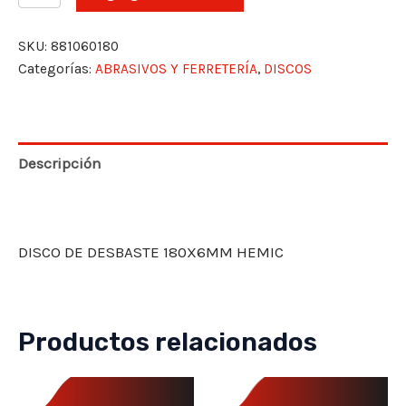
DESBASTE
180X6MM
SKU:
881060180
HEMIC
Categorías:
ABRASIVOS Y FERRETERÍA
,
DISCOS
cantidad
Descripción
Valoraciones (0)
DISCO DE DESBASTE 180X6MM HEMIC
Productos relacionados