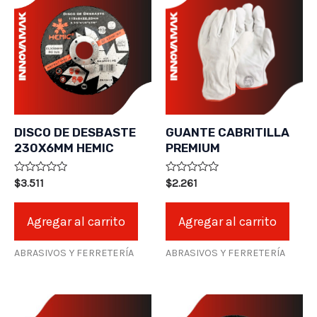
DISCO DE DESBASTE
GUANTE CABRITILLA
230X6MM HEMIC
PREMIUM
Valorado
Valorado
$
3.511
$
2.261
en
en
0
0
de
de
Agregar al carrito
Agregar al carrito
5
5
ABRASIVOS Y FERRETERÍA
ABRASIVOS Y FERRETERÍA