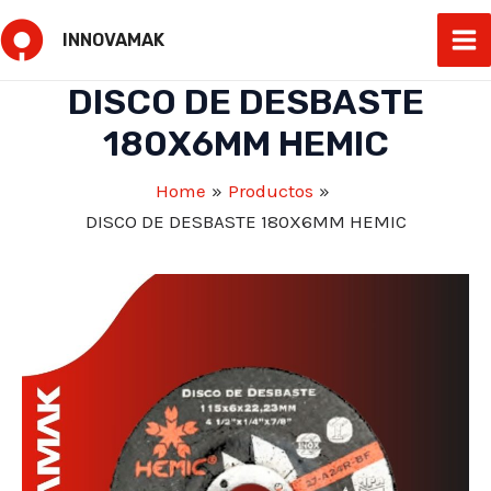
Skip
INNOVAMAK
to
Ma
content
DISCO DE DESBASTE
Me
180X6MM HEMIC
Home
Productos
DISCO DE DESBASTE 180X6MM HEMIC