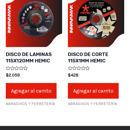
DISCO DE LAMINAS
DISCO DE CORTE
115X120MM HEMIC
115X1MM HEMIC
Valorado
Valorado
$
2.059
$
428
en
en
0
0
de
de
Agregar al carrito
Agregar al carrito
5
5
ABRASIVOS Y FERRETERÍA
ABRASIVOS Y FERRETERÍA