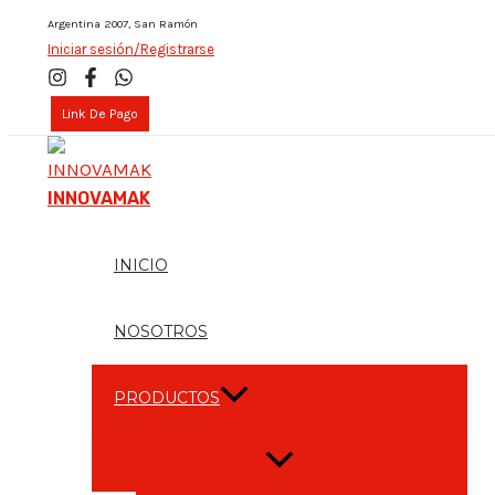
Skip
Argentina 2007, San Ramón
Iniciar sesión/Registrarse
to
content
Link De Pago
INNOVAMAK
INICIO
NOSOTROS
PRODUCTOS
Menu
Toggle