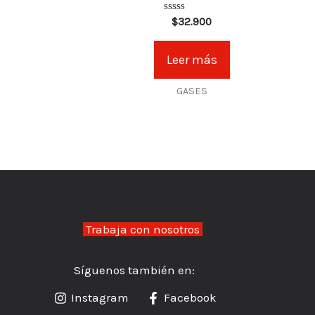
Valorado
$
32.900
en
0
de
Leer más
5
GASES
👉
Trabaja con nosotros
Síguenos también en:
Instagram
Facebook