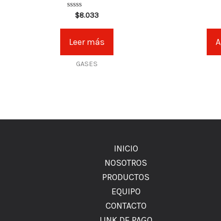
Valorado
$
8.033
en
0
de
Leer más
A
5
GASES
INICIO
NOSOTROS
PRODUCTOS
EQUIPO
CONTACTO
LINK DE PAGO