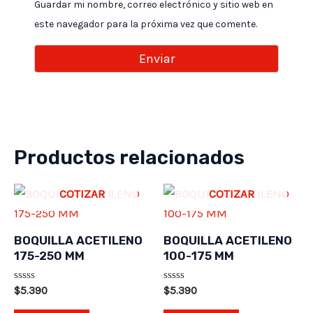
Guardar mi nombre, correo electrónico y sitio web en
este navegador para la próxima vez que comente.
Productos relacionados
COTIZAR
COTIZAR
BOQUILLA ACETILENO
BOQUILLA ACETILENO
175-250 MM
100-175 MM
Valorado
Valorado
$
5.390
$
5.390
en
en
0
0