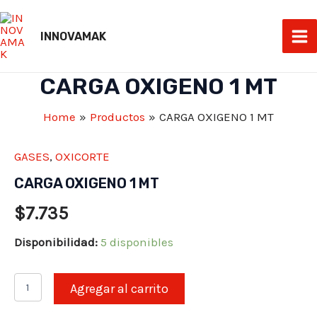
Skip
to
INNOVAMAK
Ma
content
Me
CARGA OXIGENO 1 MT
Home
Productos
CARGA OXIGENO 1 MT
GASES
,
OXICORTE
CARGA OXIGENO 1 MT
$
7.735
Disponibilidad:
5 disponibles
CARGA
Agregar al carrito
OXIGENO
1