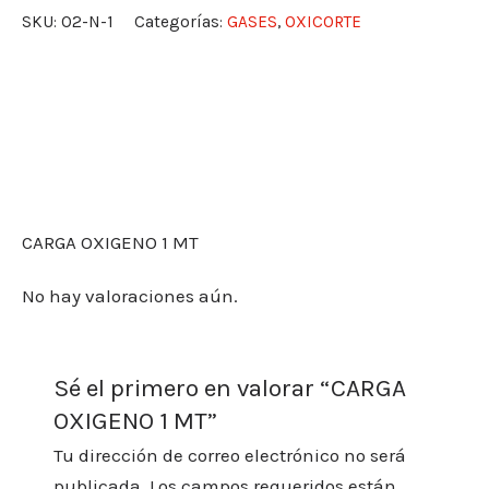
MT
SKU:
O2-N-1
Categorías:
GASES
,
OXICORTE
cantidad
Descripción
Valoraciones (0)
CARGA OXIGENO 1 MT
No hay valoraciones aún.
Sé el primero en valorar “CARGA
OXIGENO 1 MT”
Tu dirección de correo electrónico no será
publicada.
Los campos requeridos están