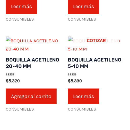
de
de
Leer más
Leer más
5
5
CONSUMIBLES
CONSUMIBLES
COTIZAR
BOQUILLA ACETILENO
BOQUILLA ACETILENO
20-40 MM
5-10 MM
Valorado
Valorado
$
5.320
$
5.390
en
en
0
0
de
de
Agregar al carrito
Leer más
5
5
CONSUMIBLES
CONSUMIBLES