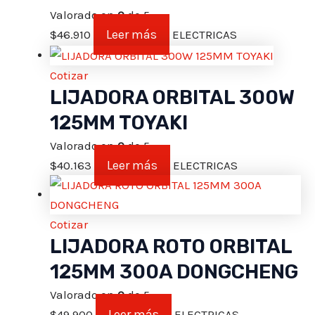
Valorado en
0
de 5
Leer más
$
46.910
ELECTRICAS
Cotizar
LIJADORA ORBITAL 300W
125MM TOYAKI
Valorado en
0
de 5
Leer más
$
40.163
ELECTRICAS
Cotizar
LIJADORA ROTO ORBITAL
125MM 300A DONGCHENG
Valorado en
0
de 5
Leer más
$
49.900
ELECTRICAS