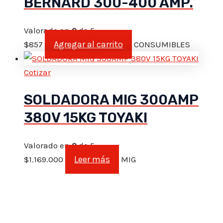
BERNARD 300-400 AMP.
Valorado en
0
de 5
Agregar al carrito
$
857
CONSUMIBLES
Cotizar
SOLDADORA MIG 300AMP
380V 15KG TOYAKI
Valorado en
0
de 5
Leer más
$
1.169.000
MIG