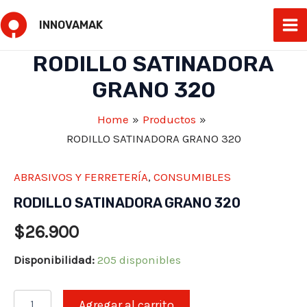
Skip
INNOVAMAK
to
Ma
content
RODILLO SATINADORA
Me
GRANO 320
Home
Productos
RODILLO SATINADORA GRANO 320
ABRASIVOS Y FERRETERÍA
,
CONSUMIBLES
RODILLO SATINADORA GRANO 320
$
26.900
Disponibilidad:
205 disponibles
RODILLO
Agregar al carrito