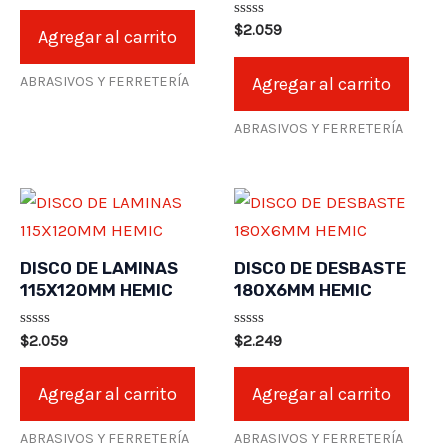
0
de
Valorado
$
2.059
Agregar al carrito
5
en
0
de
ABRASIVOS Y FERRETERÍA
Agregar al carrito
5
ABRASIVOS Y FERRETERÍA
DISCO DE LAMINAS
DISCO DE DESBASTE
115X120MM HEMIC
180X6MM HEMIC
Valorado
Valorado
$
2.059
$
2.249
en
en
0
0
de
de
Agregar al carrito
Agregar al carrito
5
5
ABRASIVOS Y FERRETERÍA
ABRASIVOS Y FERRETERÍA