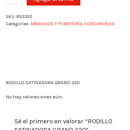
SATINADORA
GRANO
320
SKU:
RSG320
cantidad
Categorías:
ABRASIVOS Y FERRETERÍA
,
CONSUMIBLES
Descripción
Valoraciones (0)
RODILLO SATINADORA GRANO 320
No hay valoraciones aún.
Sé el primero en valorar “RODILLO
SATINADORA GRANO 320”