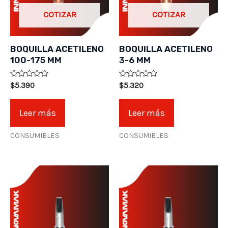
COTIZAR
COTIZAR
BOQUILLA ACETILENO
BOQUILLA ACETILENO
100-175 MM
3-6 MM
Valorado
Valorado
$
5.390
$
5.320
en
en
0
0
de
de
Leer más
Leer más
5
5
CONSUMIBLES
CONSUMIBLES