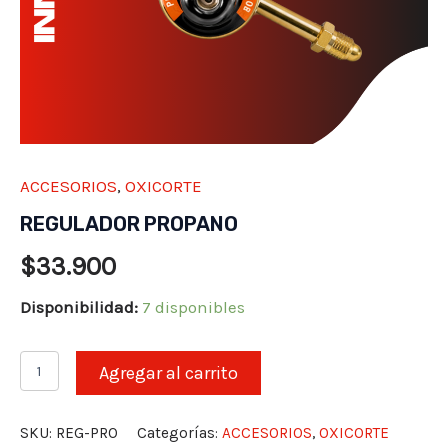
ACCESORIOS
,
OXICORTE
REGULADOR PROPANO
$
33.900
Disponibilidad:
7 disponibles
REGULADOR
Agregar al carrito
PROPANO
cantidad
SKU:
REG-PRO
Categorías:
ACCESORIOS
,
OXICORTE