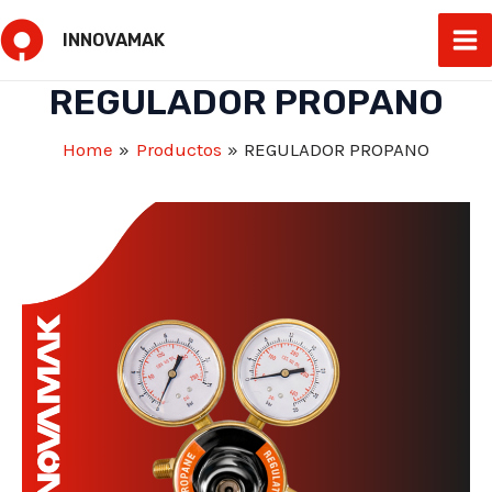
Skip
INNOVAMAK
to
Ma
content
REGULADOR PROPANO
Me
Home
Productos
REGULADOR PROPANO