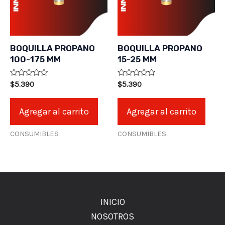
BOQUILLA PROPANO
BOQUILLA PROPANO
100-175 MM
15-25 MM
Valorado
Valorado
$
5.390
$
5.390
en
en
0
0
de
de
Agregar al carrito
Agregar al carrito
5
5
CONSUMIBLES
CONSUMIBLES
INICIO
NOSOTROS