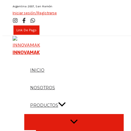
Skip
Argentina 2007, San Ramón
Iniciar sesión/Registrarse
to
content
Link De Pago
INNOVAMAK
INICIO
NOSOTROS
PRODUCTOS
Menu
Toggle