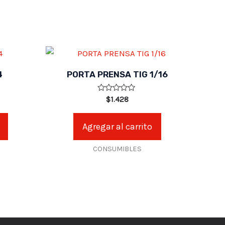
4
PORTA PRENSA TIG 1/16
Valorado
$
1.428
en
0
de
Agregar al carrito
5
CONSUMIBLES