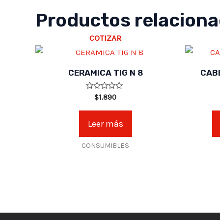
Productos relacion
COTIZAR
CERAMICA TIG N 8
CABE
Valorado
$
1.890
en
0
de
Leer más
5
CONSUMIBLES