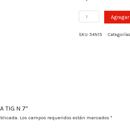
CERAMICA
Agregar 
TIG
N
7
SKU:
54N15
Categoría
cantidad
A TIG N 7”
ublicada.
Los campos requeridos están marcados
*