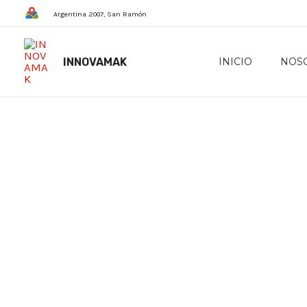
Skip
Argentina 2007, San Ramón
to
content
INNOVAMAK
INICIO
NOS