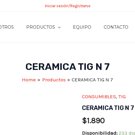
Iniciar sesión/Registrarse
OTROS
PRODUCTOS
EQUIPO
CONTACTO
CERAMICA TIG N 7
Home
Productos
CERAMICA TIG N 7
CONSUMIBLES
,
TIG
CERAMICA TIG N 7
$
1.890
Disponibilidad:
233 di