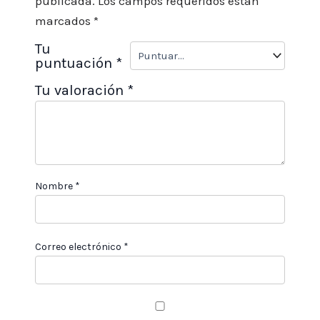
publicada.
Los campos requeridos están
marcados
*
Tu
puntuación
*
Tu valoración
*
Nombre
*
Correo electrónico
*