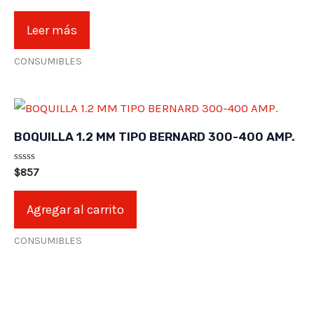
en
0
de
Leer más
5
CONSUMIBLES
BOQUILLA 1.2 MM TIPO BERNARD 300-400 AMP.
Valorado
$
857
en
0
de
Agregar al carrito
5
CONSUMIBLES