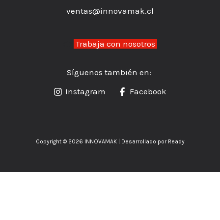
ventas@innovamak.cl
👉
Trabaja con nosotros
Síguenos también en:
Instagram
Facebook
Copyright © 2026 INNOVAMAK | Desarrollado por Ready
Inicio
¿Un Proyecto grande? escríbenos!
Ofertas del mes