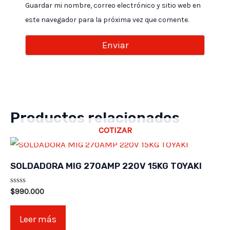
Guardar mi nombre, correo electrónico y sitio web en
este navegador para la próxima vez que comente.
Productos relacionados
COTIZAR
SOLDADORA MIG 270AMP 220V 15KG TOYAKI
Valorado
$
990.000
en
0
de
Leer más
5