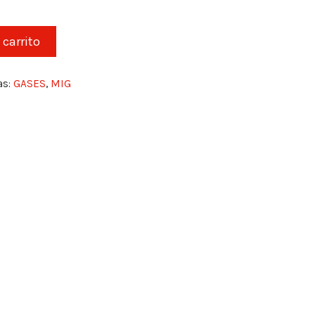
 carrito
as:
GASES
,
MIG