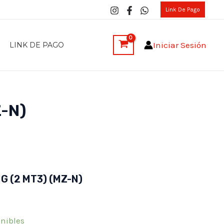
Link De Pago
Iniciar Sesión
LINK DE PAGO
-N)
 (2 MT3) (MZ-N)
onibles