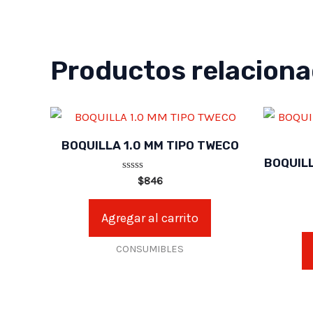
Productos relacion
BOQUILLA 1.0 MM TIPO TWECO
BOQUILL
Valorado
$
846
en
0
de
Agregar al carrito
5
CONSUMIBLES