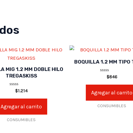
ados
BOQUILLA 1.2 MM TIPO
A MIG 1.2 MM DOBLE HILO
TREGASKISS
Valorado
$
846
en
0
de
Valorado
$
1.214
Agregar al carrito
5
en
0
de
Agregar al carrito
CONSUMIBLES
5
CONSUMIBLES