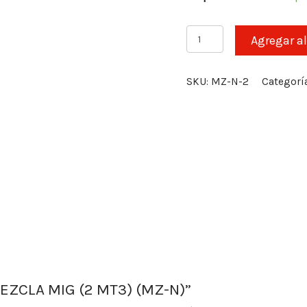
CARGA
Agregar al
MEZCLA
MIG
(2
SKU:
MZ-N-2
Categorí
MT3)
(MZ-
N)
cantidad
MEZCLA MIG (2 MT3) (MZ-N)”