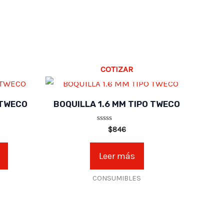
COTIZAR
 TWECO
BOQUILLA 1.6 MM TIPO TWECO
Valorado
$
846
en
0
de
Leer más
5
CONSUMIBLES