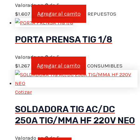
Valorado en
0
de 5
Agregar al carrito
$
1.607
REPUESTOS
PORTA PRENSA TIG 1/8
Valorado en
0
de 5
Agregar al carrito
$
1.267
CONSUMIBLES
Cotizar
SOLDADORA TIG AC/DC
250A TIG/MMA HF 220V NEO
Valorado en
0
de 5