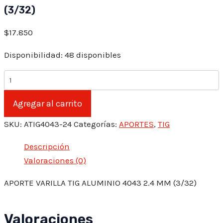
(3/32)
$
17.850
Disponibilidad:
48 disponibles
APORTE
VARILLA
TIG
Agregar al carrito
ALUMINIO
4043
SKU:
ATIG4043-24
Categorías:
APORTES
,
TIG
2.4
MM
(3/32)
Descripción
cantidad
Valoraciones (0)
APORTE VARILLA TIG ALUMINIO 4043 2.4 MM (3/32)
Valoraciones