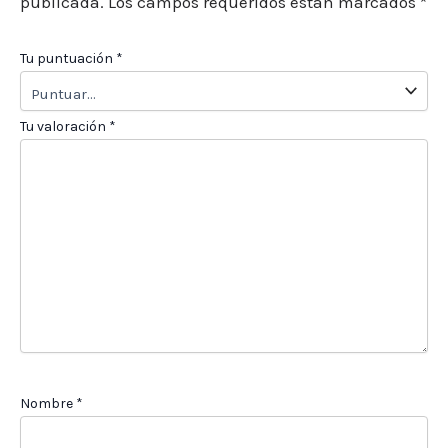
publicada.
Los campos requeridos están marcados
*
Tu puntuación
*
Tu valoración
*
Nombre
*