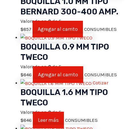
BOQUILLA 1.0 MM TIPO
BERNARD 300-400 AMP.
Valorado en
0
de 5
Agregar al carrito
$
857
CONSUMIBLES
BOQUILLA 0.9 MM TIPO
TWECO
Valorado en
0
de 5
Agregar al carrito
$
846
CONSUMIBLES
Cotizar
BOQUILLA 1.6 MM TIPO
TWECO
Valorado en
0
de 5
Leer más
$
846
CONSUMIBLES