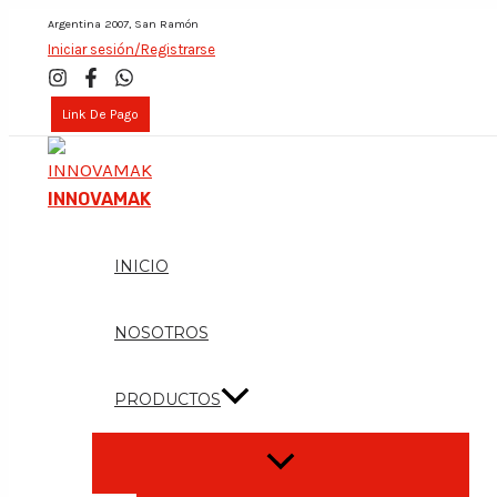
Skip
Argentina 2007, San Ramón
Iniciar sesión/Registrarse
to
content
Link De Pago
INNOVAMAK
INICIO
NOSOTROS
PRODUCTOS
Menu
Toggle